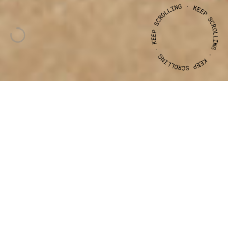
CLIENTE
ANO
Município
de
Lagos
2019
ARTE
DOCE
BRANDING,COMUNICAÇÃO
Projecto de Branding para a renovação da identidade visual