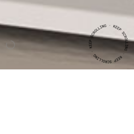
CLIENTE
ANO
WEBSITE
TEIFIL
2011
-
2018
Visite
website
TEIFIL