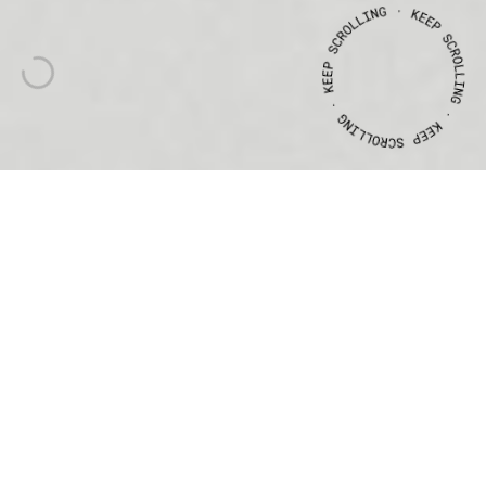
CLIENTE
ANO
ATALAIA
–
MEDIAÇÃO
DE
SEGUROS
2022
ATALAIA
–
SEGUROS
BRANDING
+
COMUNICAÇÃO
Projecto de branding e comunicação para a marca ATALAIA