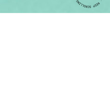
CLIENTE
ANO
CASA
JÓIA
2014
CASA
JÓIA
FOTOGRAFIA
Realização e produção de fotografias para a promoção, em
diferentes suportes (impressos e digitais), da Casa Joia –
Luxury Guest House.